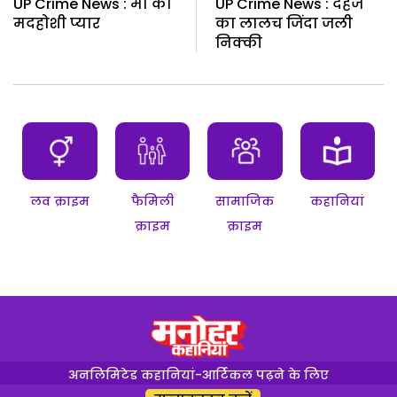
UP Crime News : मां का
UP Crime News : दहेज
मदहोशी प्यार
का लालच जिंदा जली
निक्की
लव क्राइम
फैमिली
सामाजिक
कहानियां
क्राइम
क्राइम
अनलिमिटेड कहानियां-आर्टिकल पढ़ने के लिए