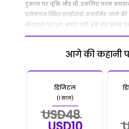
दुकान पर चूंकि भीड़ थी. इसलिए पदम अग्रवा
एलेनगंज स्थित एल्डोराडो अपार्टमेंट जाने क
मोबाइल पर पुन: काल आई. इस बार काल उन 
आगे की कहानी पढ़
डिजिटल
डि
(1 साल)
USD48
USD10