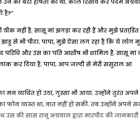
ाल उन की बेटी हर्षिता की थी. काल रिसीव कर पदम अग्रव
 है?’’
भी ठीक नहीं है. सासू मां झगड़ा कर रही हैं और मुझे प्रताडि़
और झाडू से भी पीटा. पापा, मुझे ऐसा लग रहा है कि ये लोग मु
ी ननद परिधि और उस का पति आशीष भी शामिल हैं. सासू मां न
लाक कर दिया है. पापा, आप जल्दी से मेरी ससुराल आ
 मन व्यथित हो उठा, गुस्सा भी आया. उन्होंने तुरंत अपने
 फोन व्यस्त था, बात नहीं हो सकी. तब उन्होंने अपने स
थ उस की सास रानू अग्रवाल द्वारा मारपीट की जानकारी 