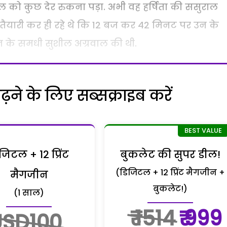
ल को कुछ देर रुकना पड़ा. अभी वह हर्षिता की ससुराल
ी तैयारी कर ही रहे थे कि 12 बज कर 42 मिनट पर उन के
के समधी सुशील अग्रवाल की थी.
ने के लिए सब्सक्राइब करें
जिटल + 12 प्रिंट
बुकलेट की सुपर डील!
(डिजिटल + 12 प्रिंट मैगजीन +
मैगजीन
बुकलेट!)
(1 साल)
₹ 1514
₹ 999
USD100