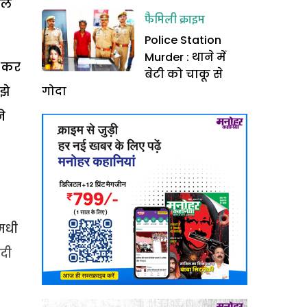
ाल
फैमिली क्राइम
Police Station
Murder : थाने में
त कर
बेटी को चाकू से
झे
गोदा
े
मधी
दी