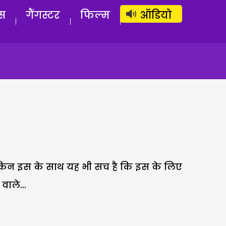
लॉग इन
सब्सक्राइब करें
स
गैंगस्टर
फिल्म
ऑडियो
. लेकिन इस के साथ यह भी सच है कि इस के लिए
ल वाले…