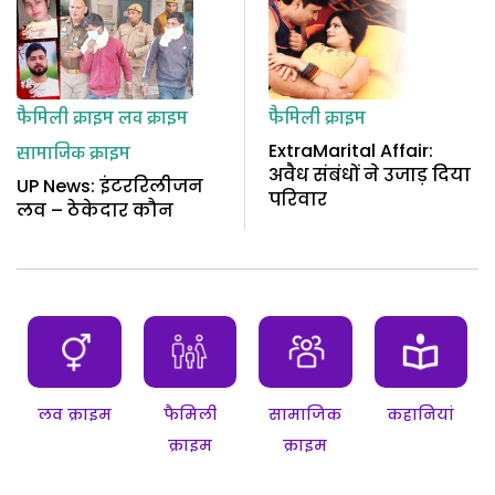
फैमिली क्राइम
लव क्राइम
फैमिली क्राइम
ExtraMarital Affair:
सामाजिक क्राइम
अवैध संबंधों ने उजाड़ दिया
UP News: इंटररिलीजन
परिवार
लव – ठेकेदार कौन
लव क्राइम
फैमिली
सामाजिक
कहानियां
क्राइम
क्राइम