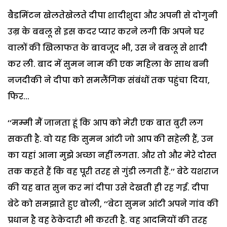
बैडमिंटन
खेलतेखेलते
दीपा
शादीशुदा
और
अपनी
से
दोगुनी
उम्र
के
बबलू
से
इस
कदर
प्यार
करने
लगी
कि
अपने
घर
वालों
की
खिलाफत
के
बावजूद
भी
,
उस
ने
बबलू
से
शादी
कर
ली
.
बाद
में
सुमन
नाम
की
एक
महिला
के
साथ
बनी
नजदीकी
ने
दीपा
को
समलैंगिक
संबंधों
तक
पहुंचा
दिया
,
फिर
...
‘‘
मम्मी
मैं
जानता
हूं
कि
आप
को
मेरी
एक
बात
बुरी
लग
सकती
है
.
वो
यह
कि
सुमन
आंटी
जो
आप
की
सहेली
हैं
,
उन
का
यहां
आना
मुझे
अच्छा
नहीं
लगता
.
और
तो
और
मेरे
दोस्त
तक
कहते
हैं
कि
वह
पूरी
तरह
से
गुंडी
लगती
हैं
.’’
बेटे
यशराज
की
यह
बात
सुन
कर
मां
दीपा
उसे
देखती
ही
रह
गई
.
दीपा
बेटे
को
समझाते
हुए
बोली
, ‘‘
बेटा
सुमन
आंटी
अपने
गांव
की
प्रधान
है
वह
ठेकेदारी
भी
करती
है
.
वह
आदमियों
की
तरह