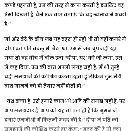
कपड़े
पहनती
है
,
उन
की
तरह
से
काम
करती
है
इसलिए
वह
ऐसी
दिखती
है
.
वैसे
एक
बात
बताऊं
कि
वह
स्वभाव
से
अच्छी
है
.’’
मां
और
बेटे
के
बीच
जब
यह
बहस
हो
रही
थी
तो
वहीं
कमरे
में
दीपा
का
पति
बबलू
भी
बैठा
था
.
उस
से
जब
चुप
नहीं
रहा
गया
तो
वह
बीच
में
बोल
उठा
,‘‘
दीपा
,
यश
को
जो
लगा
,
उस
ने
कह
दिया
.
उस
की
बात
अपनी
जगह
सही
है
.
मैं
भी
तुम्हें
यही
समझाने
की
कोशिश
करता
रहता
हूं
लेकिन
तुम
मेरी
बात
मानने
को
ही
तैयार
नहीं
होती
हो
.’’
‘‘
यश
बच्चा
है
.
उसे
हमारे
कामधंधे
आदि
की
समझ
नहीं
है
.
पर
आप
समझदार
हैं
.
आप
को
यह
तो
पता
ही
है
कि
सुमन
ने
हमारे
एनजीओ
में
कितनी
मदद
की
है
.’’
दीपा
ने
पति
को
समझाने
की
कोशिश
करते
हुए
कहा
.
‘‘
मदद
की
है
तो
क्या