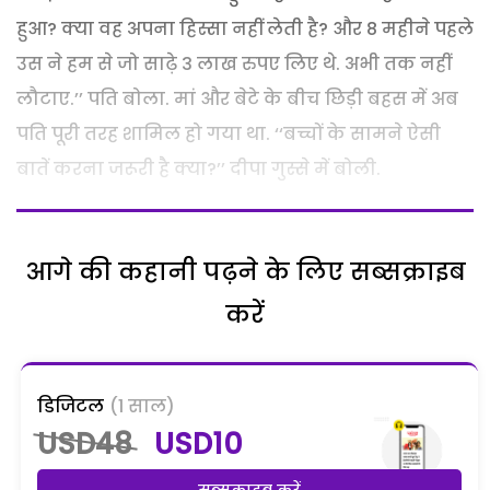
हुआ
?
क्या
वह
अपना
हिस्सा
नहीं
लेती
है
?
और
8
महीने
पहले
उस
ने
हम
से
जो
साढ़े
3
लाख
रुपए
लिए
थे
.
अभी
तक
नहीं
लौटाए
.’’
पति
बोला
.
मां
और
बेटे
के
बीच
छिड़ी
बहस
में
अब
पति
पूरी
तरह
शामिल
हो
गया
था
.
‘‘
बच्चों
के
सामने
ऐसी
बातें
करना
जरूरी
है
क्या
?’’
दीपा
गुस्से
में
बोली
.
आगे की कहानी पढ़ने के लिए सब्सक्राइब
करें
डिजिटल
(1 साल)
USD48
USD10
सब्सक्राइब करें