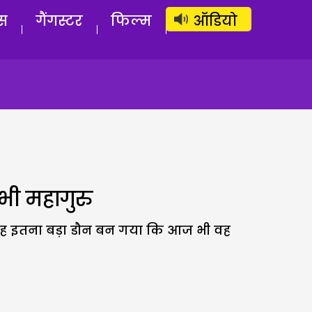
लॉग इन
सब्सक्राइब करें
स
गैंगस्टर
फिल्म
ऑडियो
 भी महागुरु
ि वह इतना बड़ा डौन बन गया कि आज भी वह