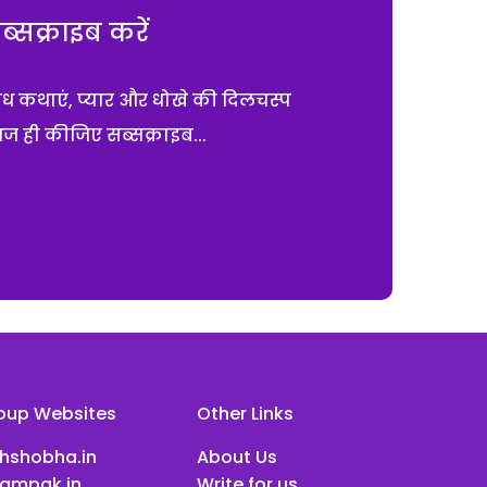
सक्राइब करें
ाध कथाएं, प्यार और धोखे की दिलचस्प
आज ही कीजिए सब्सक्राइब...
oup Websites
Other Links
ihshobha.in
About Us
ampak.in
Write for us