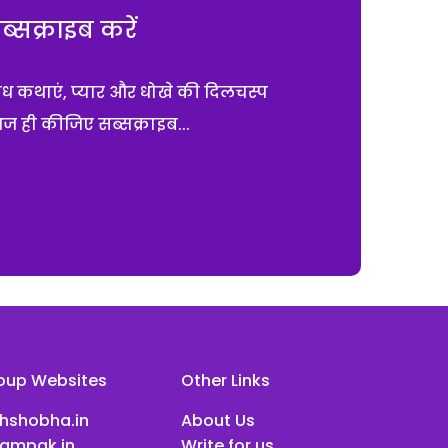
सक्राइब करें
ाध कथाएं, प्यार और धोखे की दिलचस्प
आज ही कीजिए सब्सक्राइब...
oup Websites
Other Links
ihshobha.in
About Us
ampak.in
Write for us