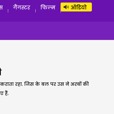
लॉग इन
सब्सक्राइब करें
स
गैंगस्टर
फिल्म
ऑडियो
ी
कराता रहा. जिस के बल पर उस ने अरबों की
हैं.