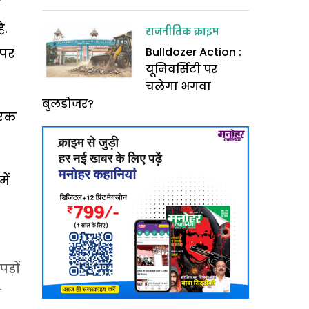
ो
ै.
राजनीतिक क्राइम
Bulldozer Action :
 पर
यूनिवर्सिटी पर
चलेगा भगवा
बुलडोजर?
 एक
ें
ड़ों
े