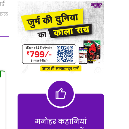
आई
निकल
मनोहर कहानियां