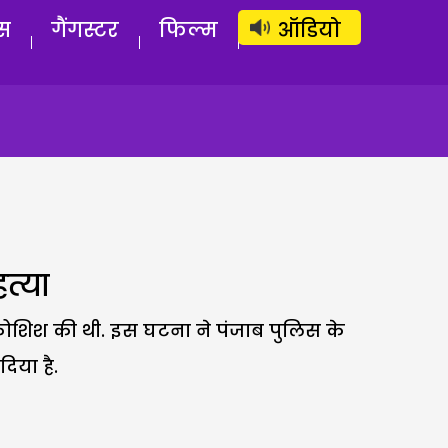
लॉग इन
सब्सक्राइब करें
स
गैंगस्टर
फिल्म
ऑडियो
त्या
ोशिश की थी. इस घटना ने पंजाब पुलिस के
िया है.