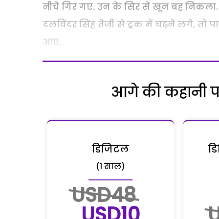
नीचे गिर गए. उन के सिर से खून बह निकला.
दलविंदर सिंह तेजी से ट्र्रक में चढ़ने लगे,
आए.
आगे की कहानी पढ़
डिजिटल
डि
(1 साल)
USD48
USD10