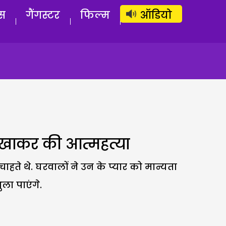
लॉग इन
सब्सक्राइब करें
स
गैंगस्टर
फिल्म
ऑडियो
र्थ खाकर की आत्महत्या
हते थे. घरवालों ने उन के प्यार को मान्यता
ला पाएंगे.