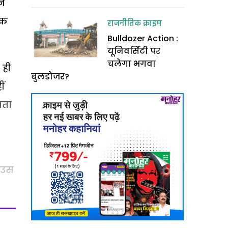
ने
तक
राजनीतिक क्राइम
Bulldozer Action :
यूनिवर्सिटी पर
चलेगा भगवा
 ही
बुलडोजर?
ीं
बता
. उस