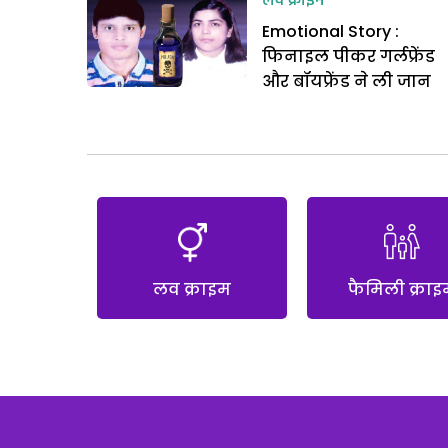
लव क्राइम
Emotional Story :
फिनाइल पीकर गर्लफ्रेंड
और बॉयफ्रेंड ने ली जान
लव क्राइम
फैमिली क्राइ