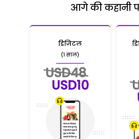
आगे की कहानी पढ़
डिजिटल
डि
(1 साल)
USD48
USD10