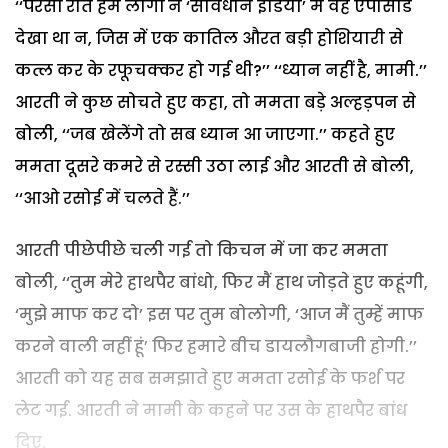
‘‘परसों रात हम लोगों ने ‘सावधान इंडिया’ में वह ऐपीसोड
देखा था न, जिस में एक कातिल औरत बड़ी होशियारी से
कत्ल कर के रफूचक्कर हो गई थी?’’ ‘‘ध्यान नहीं है, मामी.’’
आरती ने कुछ सोचते हुए कहा, तो ममता बड़े अल्हड़पन से
बोली, ‘‘जब खेलेंगे तो सब ध्यान आ जाएगा.’’ कहते हुए
ममता दूसरे कमरे से रस्सी उठा लाई और आरती से बोली,
‘‘आओ रसोई में चलते हैं.’’
आरती पीछेपीछे चली गई तो किचन में जा कर ममता
बोली, ‘‘तुम मेरे हाथपैर बांधो, फिर मैं हाथ जोड़ते हुए कहूंगी,
‘मुझे माफ कर दो’ इस पर तुम बोलोगी, ‘आज मैं तुम्हें माफ
करने वाली नहीं हूं’ फिर हमारे बीच डायलौगबाजी होगी.’’
आरती को यह सब समझाते हुए ममता रसोई के फर्श पर
लेट गई. आरती ने मामी के कहने पर उस के हाथपैर बांध
दिए.