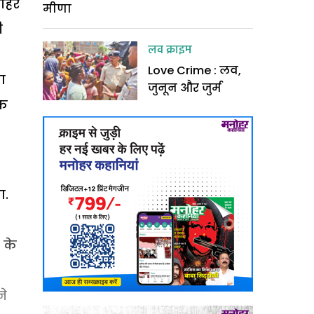
शौहर
मीणा
ी
लव क्राइम
Love Crime : लव,
ा
जुनून और जुर्म
ुक
ा.
 के
ने