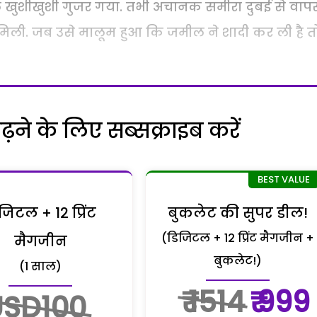
खुशीखुशी गुजर गया. तभी अचानक समीरा दुबई से वाप
िली. जब उसे मालूम हुआ कि जमील ने शादी कर ली है त
ने के लिए सब्सक्राइब करें
जिटल + 12 प्रिंट
बुकलेट की सुपर डील!
(डिजिटल + 12 प्रिंट मैगजीन +
मैगजीन
बुकलेट!)
(1 साल)
₹ 1514
₹ 999
USD100