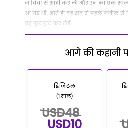
नाविया से शादी कर ली और उन का एक साल 
आ गई थी. आते ही वह सब से पहले जमील से म
वह फूटफूट कर रोई.
आगे की कहानी पढ़
डिजिटल
डि
(1 साल)
USD48
USD10