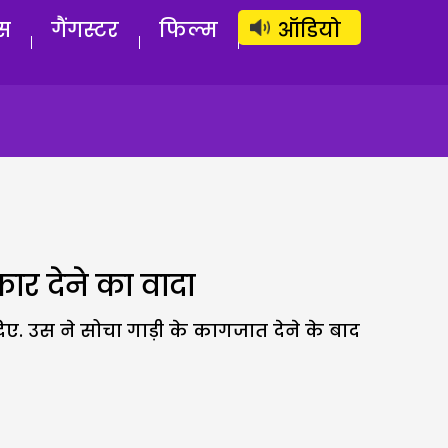
लॉग इन
सब्सक्राइब करें
स
गैंगस्टर
फिल्म
ऑडियो
ार देने का वादा
ए. उस ने सोचा गाड़ी के कागजात देने के बाद