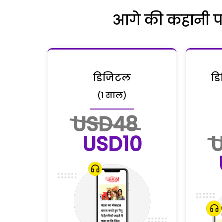
आगे की कहानी पढ़
डिजिटल
डि
(1 साल)
USD48
USD10