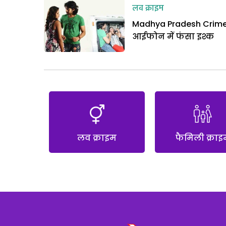
लव क्राइम
Madhya Pradesh Crime
आईफोन में फंसा इश्क
लव क्राइम
फैमिली क्राइ