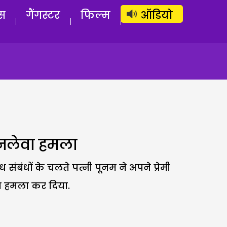
लॉग इन
सब्सक्राइब करें
स
गैंगस्टर
फिल्म
ऑडियो
ानलेवा हमला
ंबंधों के चलते पत्नी पूनम ने अपने प्रेमी
ा हमला कर दिया.