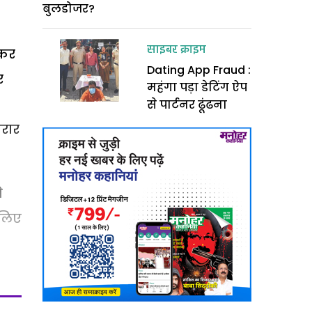
बुलडोजर?
साइबर क्राइम
 कर
Dating App Fraud :
र
महंगा पड़ा डेटिंग ऐप
से पार्टनर ढूंढना
फरार
े
 लिए