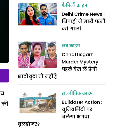
फैमिली क्राइम
Delhi Crime News :
सिपाही ने मारी पत्नी
को गोली
लव क्राइम
Chhattisgarh
Murder Mystery :
पहले देख लें प्रेमी
शादीशुदा तो नहीं है
ाय
राजनीतिक क्राइम
Bulldozer Action :
ं की
यूनिवर्सिटी पर
चलेगा भगवा
बुलडोजर?