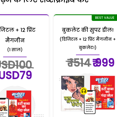
जिटल + 12 प्रिंट
बुकलेट की सुपर डील!
(डिजिटल + 12 प्रिंट मैगजीन +
मैगजीन
बुकलेट!)
(1 साल)
₹ 1514
₹ 999
USD100
USD79