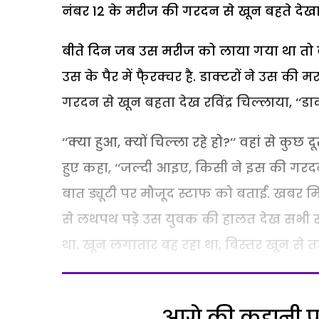
नंबर 12 के मरीज की गरदन से खून बहते देखा.
बीते दिन जब उस मरीज को लाया गया था तो वह
उस के पैर में फै्रक्चर है. डाक्टरों ने उस की
गरदन से खून बहता देख रविंद्र चिल्लाया, ‘‘डाक
‘‘क्या हुआ, क्यों चिल्ला रहे हो?’’ वहां से कुछ द
हुए कहा, ‘‘जल्दी आइए, किसी ने इस की गरद
बात ड्यूटी पर मौजूद स्टाफ को बताई. खबर मिल
से लथपथ पड़े उस युवक की हालत देख सभी स
था. खून लगातार बह रहा था, बिस्तर खून से 
आगे की कहानी पढ़