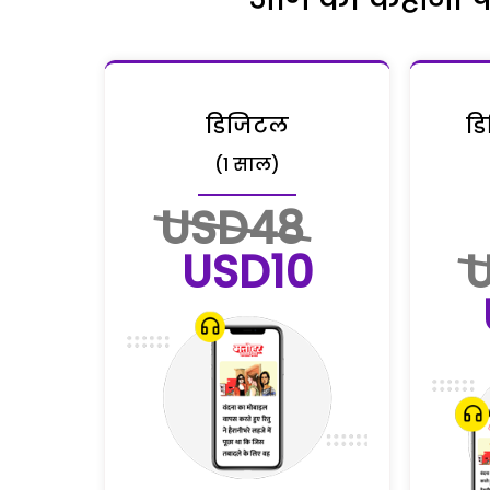
डिजिटल
डि
(1 साल)
USD48
USD10