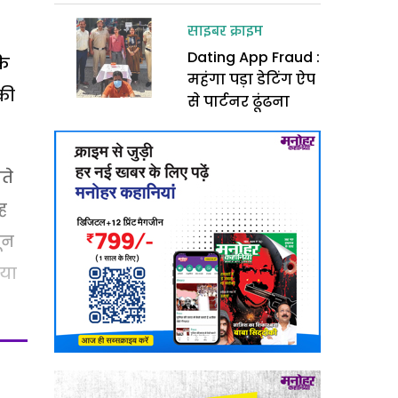
साइबर क्राइम
Dating App Fraud :
कि
महंगा पड़ा डेटिंग ऐप
 की
से पार्टनर ढूंढना
ाते
ह
ून
गया