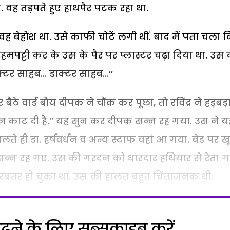
 वह तड़पते हुए हाथपैर पटक रहा था.
 बेहोश था. उसे काफी चोटें लगी थीं. बाद में पता चला 
 मरहमपट्टी कर के उस के पैर पर प्लास्टर चढ़ा दिया था. उस
्टर साहब... डाक्टर साहब...’’
ूर बैठे वार्ड बौय दीपक ने चौंक कर पूछा, तो रविंद्र ने हड़बड़
न काट दी है.’’ यह सुन कर दीपक सन्न रह गया. उस ने य
ते ही डा. हर्षवर्धन व अन्य स्टाफ वहां आ गया. बेड पर ख
न्न रह गए. उस की गरदन को धारदार हथियार से रेता 
तरबतर हो चुका था. उस की हालत बहुत चिंताजनक थी.
ने के लिए सब्सक्राइब करें