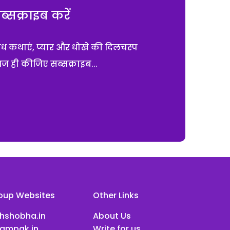
सक्राइब करें
ाध कथाएं, प्यार और धोखे की दिलचस्प
आज ही कीजिए सब्सक्राइब...
oup Websites
Other Links
ihshobha.in
About Us
ampak.in
Write for us