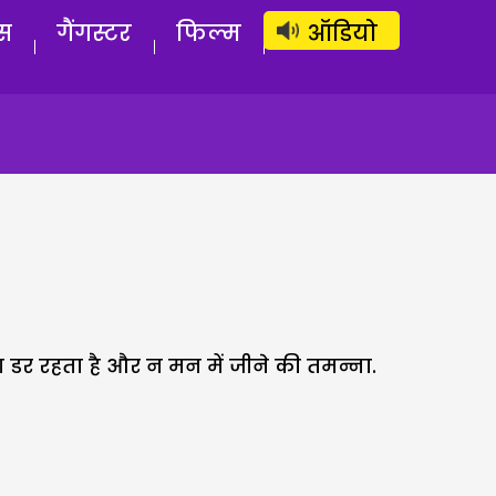
लॉग इन
सब्सक्राइब करें
स
गैंगस्टर
फिल्म
ऑडियो
 का डर रहता है और न मन में जीने की तमन्ना.