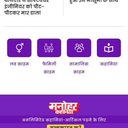
थानेदार ने सॉफ्टवेयर
हुआ उन मासूमों के साथ
इंजीनियर को पीट-
पीटकर मार डाला
लव क्राइम
फैमिली
सामाजिक
कहानियां
क्राइम
क्राइम
अनलिमिटेड कहानियां-आर्टिकल पढ़ने के लिए