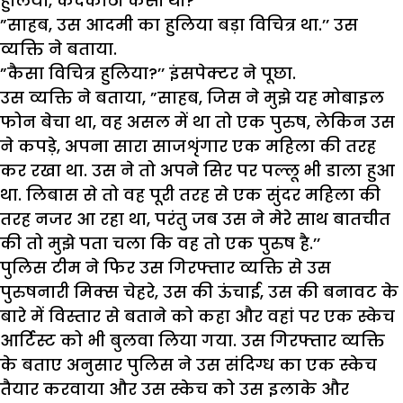
हुलिया, कदकाठी कैसी थी?’’
”साहब, उस आदमी का हुलिया बड़ा विचित्र था.’’ उस
व्यक्ति ने बताया.
”कैसा विचित्र हुलिया?’’ इंसपेक्टर ने पूछा.
उस व्यक्ति ने बताया, ”साहब, जिस ने मुझे यह मोबाइल
फोन बेचा था, वह असल में था तो एक पुरुष, लेकिन उस
ने कपड़े, अपना सारा साजशृंगार एक महिला की तरह
कर रखा था. उस ने तो अपने सिर पर पल्लू भी डाला हुआ
था. लिबास से तो वह पूरी तरह से एक सुंदर महिला की
तरह नजर आ रहा था, परंतु जब उस ने मेरे साथ बातचीत
की तो मुझे पता चला कि वह तो एक पुरुष है.’’
पुलिस टीम ने फिर उस गिरफ्तार व्यक्ति से उस
पुरुषनारी मिक्स चेहरे, उस की ऊंचाई, उस की बनावट के
बारे में विस्तार से बताने को कहा और वहां पर एक स्केच
आर्टिस्ट को भी बुलवा लिया गया. उस गिरफ्तार व्यक्ति
के बताए अनुसार पुलिस ने उस संदिग्ध का एक स्केच
तैयार करवाया और उस स्केच को उस इलाके और