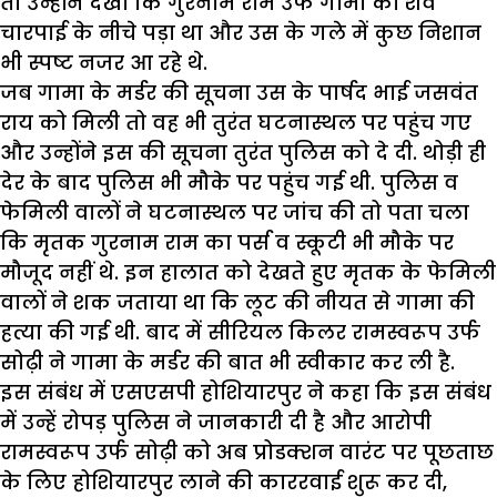
तो उन्होंने देखा कि गुरनाम राम उर्फ गामा का शव
चारपाई के नीचे पड़ा था और उस के गले में कुछ निशान
भी स्पष्ट नजर आ रहे थे.
जब गामा के मर्डर की सूचना उस के पार्षद भाई जसवंत
राय को मिली तो वह भी तुरंत घटनास्थल पर पहुंच गए
और उन्होंने इस की सूचना तुरंत पुलिस को दे दी. थोड़ी ही
देर के बाद पुलिस भी मौके पर पहुंच गई थी. पुलिस व
फेमिली वालों ने घटनास्थल पर जांच की तो पता चला
कि मृतक गुरनाम राम का पर्स व स्कूटी भी मौके पर
मौजूद नहीं थे. इन हालात को देखते हुए मृतक के फेमिली
वालों ने शक जताया था कि लूट की नीयत से गामा की
हत्या की गई थी. बाद में सीरियल किलर रामस्वरूप उर्फ
सोढ़ी ने गामा के मर्डर की बात भी स्वीकार कर ली है.
इस संबंध में एसएसपी होशियारपुर ने कहा कि इस संबंध
में उन्हें रोपड़ पुलिस ने जानकारी दी है और आरोपी
रामस्वरूप उर्फ सोढ़ी को अब प्रोडक्शन वारंट पर पूछताछ
के लिए होशियारपुर लाने की काररवाई शुरू कर दी,