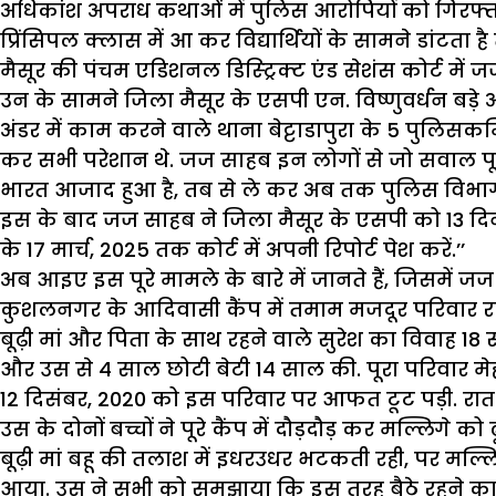
अधिकांश अपराध कथाओं में पुलिस आरोपियों को गिरफ्ता
प्रिंसिपल क्लास में आ कर विद्यार्थियों के सामने डांटता ह
मैसूर की पंचम एडिशनल डिस्ट्रिक्ट एंड सेशंस कोर्ट मे
उन के सामने जिला मैसूर के एसपी एन. विष्णुवर्धन बड़े अ
अंडर में काम करने वाले थाना बेट्टाडापुरा के 5 पुलिस
कर सभी परेशान थे. जज साहब इन लोगों से जो सवाल पूछ 
भारत आजाद हुआ है, तब से ले कर अब तक पुलिस विभाग 
इस के बाद जज साहब ने जिला मैसूर के एसपी को 13 दिनों
के 17 मार्च, 2025 तक कोर्ट में अपनी रिपोर्ट पेश करें.’’
अब आइए इस पूरे मामले के बारे में जानते हैं, जिसमे
कुशलनगर के आदिवासी कैंप में तमाम मजदूर परिवार रहते
बूढ़ी मां और पिता के साथ रहने वाले सुरेश का विवाह 18 
और उस से 4 साल छोटी बेटी 14 साल की. पूरा परिवार मे
12 दिसंबर, 2020 को इस परिवार पर आफत टूट पड़ी. रात क
उस के दोनों बच्चों ने पूरे कैंप में दौड़दौड़ कर मल्लिगे
बूढ़ी मां बहू की तलाश में इधरउधर भटकती रही, पर मल्लिग
आया. उस ने सभी को समझाया कि इस तरह बैठे रहने का को