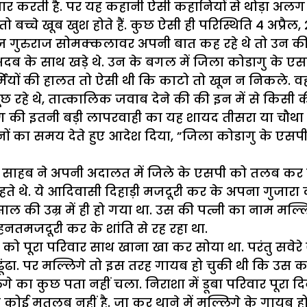
र करती है. पर यह कहानी ऐसी कहानियों से थोड़ा अलग 
ै तो बच्चे खूब खुश होते हैं. कुछ ऐसी ही परिस्थिति 4 अप्र
ं जज गुरुराज सोमक्कलावर अपनी बात कह रहे थे तो उन की
दब के साथ खड़े थे. उन के बगल में जिला कोडागु के एसपी 
कर्मियों की हालत तो ऐसी थी कि काटो तो खून न निकले. व
रहे थे, तात्कालिक जवाब देने की की इन में से किसी क
की इतनी बड़ी लापरवाही का यह शायद तीसरा या चौथा म
 का समय देते हुए आदेश दिया, ”जिला कोडागु के एसपी से
ं जज साहब ने अपनी अदालत में जिले के एसपी को तलब क
 थे. ये आदिवासी दिहाड़ी मजदूरी कर के अपना गुजारा कर
साल की उम्र में ही हो गया था. उस की पत्नी का नाम मल्लि
हनतमजदूरी कर के शांति से रह रहा था.
ो पूरा परिवार साथ खाना खा कर सोया था. परंतु सवेरे जब
 को ढूंढा. पर मल्लिगे तो इस तरह गायब हो चुकी थी कि उस क
े का कुछ पता नहीं चला. निराशा में डूबा परिवार पूरा दिन
ई मतलब नहीं है. जा कर थाने में मल्लिगे के गायब होने