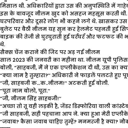
मिसाल थी. अधिकारियों द्वारा उस की अनुपस्थिति में गाहेब
इस के बावजूद नीलम खुद को असहज महसूस करती थी. ख
घरपरिवार और दूसरे लोग भी कहने लगे थे. खासकर उस की 
बुलेट पर बैठी नीलम यह सुन कर हेलमेट पहनती हुई सिर्
बाइक की तेजी से घुरघुराती हुई घर्रघर्र और फटफट की भ
थे.
सैक्स चेंज कराने की जिद पर अड़ गई नीलम
साल 2023 की जनवरी का महीना था. नीलम यूपी पुलिस के
बोली, ”साहबजी, मैं ने एक एप्लीकेशन दी थी, उस का क्या
”क्या नाम है तुम्हारा?’‘ अधिकारी ने फाइलें पलटते हुए पू
”जी, साहबजी क…क..नीलम!’‘ अटकती हुई बोली.
”पूरा नाम बोलो, पूरा.’‘
”जी, नीलम सिंह साहबजी!’‘
”अच्छा तो तू वही लड़की है, जेंडर डिस्फोरिया वाली कांस्ट
”जी साहबजी, सही पहचाना आप ने. क्या हुआ मेरी एप्ली
”जवाब? कैसा जवाब चाहिए तुम्हें? मनमरजी है क्या? 