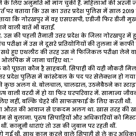
 के लिए अनुमति भी मांग चुकी हैं. महिलाओं की अरजी जब 
्त पर बताया कि उस का उत्तर प्रदेश पुलिस में साल 2019
बताया कि गोरखपुर में वह एसएसपी, एडीजी फिर डीजी मुख्य
 वाली बातें भी बताईं.
उस की पहली तैनाती उत्तर प्रदेश के जिला गोरखपुर में हु
ीक्षा में उस ने दूसरे प्रतियोगियों की तुलना में काफी ब
एक सधे हुए एथलीट की तरह उस ने फिजिकल परीक्षा लेने 
ो ओलंपिक में जाना चाहिए था.’‘
ले को पूछता कौन है साहबजी. सिपाही की यही नौकरी मिल ज
 प्रदेश पुलिस में कांस्टेबल के पद पर सेलेक्शन हो गया 
े कुछ अलग थे. बोलचाल, चालढाल, उठनेबैठने का स्टा
ाली वरदी में हो या फिर घरपरिवार में. सामान्य जीवन में 
लिए नहीं, बल्कि चेहरे की साफसफाई के लिए करती थी.
 औरत की आवाज से एकदम अलग था. खास तरह की खनक. ए
 से बुलाना. पुरुष सिपाहियों और अधिकारियों को मिस्ट
ं. कानूनी धाराएं तो उस की जुबान पर रहती थीं.
िय हो गई थी. साथ काम करने वाले सिपाही से ले कर अ