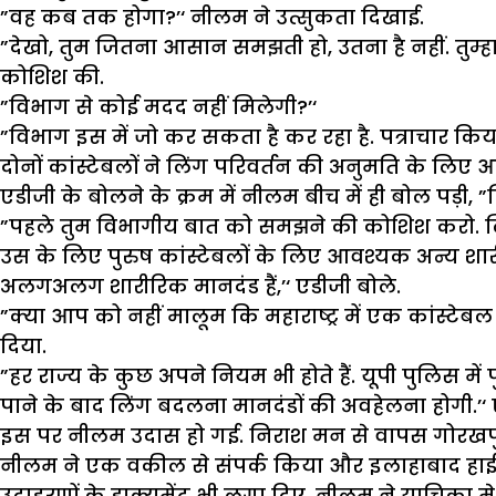
”वह कब तक होगा?’‘ नीलम ने उत्सुकता दिखाई.
”देखो, तुम जितना आसान समझती हो, उतना है नहीं. तुम्ह
कोशिश की.
”विभाग से कोई मदद नहीं मिलेगी?’‘
”विभाग इस में जो कर सकता है कर रहा है. पत्राचार किय
दोनों कांस्टेबलों ने लिंग परिवर्तन की अनुमति के लिए आ
एडीजी के बोलने के क्रम में नीलम बीच में ही बोल पड़ी, ”किं
”पहले तुम विभागीय बात को समझने की कोशिश करो. लिंग पर
उस के लिए पुरुष कांस्टेबलों के लिए आवश्यक अन्य शार
अलगअलग शारीरिक मानदंड हैं,’‘ एडीजी बोले.
”क्या आप को नहीं मालूम कि महाराष्ट्र में एक कांस्टेबल
दिया.
”हर राज्य के कुछ अपने नियम भी होते हैं. यूपी पुलिस 
पाने के बाद लिंग बदलना मानदंडों की अवहेलना होगी.’‘ 
इस पर नीलम उदास हो गई. निराश मन से वापस गोरखपुर ल
नीलम ने एक वकील से संपर्क किया और इलाहाबाद हाईको
उदाहरणों के डाक्यूमेंट भी लगा दिए. नीलम ने याचिका मे