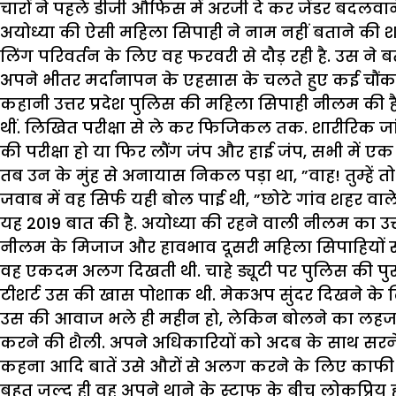
चारों ने पहले डीजी औफिस में अरजी दे कर जेंडर बदलवाने
अयोध्या की ऐसी महिला सिपाही ने नाम नहीं बताने की शर
लिंग परिवर्तन के लिए वह फरवरी से दौड़ रही है. उस ने 
अपने भीतर मर्दानापन के एहसास के चलते हुए कई चौंकाने
कहानी उत्तर प्रदेश पुलिस की महिला सिपाही नीलम की है. 
थीं. लिखित परीक्षा से ले कर फिजिकल तक. शारीरिक जांच पर
की परीक्षा हो या फिर लौंग जंप और हाई जंप, सभी में 
तब उन के मुंह से अनायास निकल पड़ा था, ”वाह! तुम्हें त
जवाब में वह सिर्फ यही बोल पाई थी, ”छोटे गांव शहर वा
यह 2019 बात की है. अयोध्या की रहने वाली नीलम का उत्तर
नीलम के मिजाज और हावभाव दूसरी महिला सिपाहियों स
वह एकदम अलग दिखती थी. चाहे ड्यूटी पर पुलिस की पुरुष व
टीशर्ट उस की खास पोशाक थी. मेकअप सुंदर दिखने के 
उस की आवाज भले ही महीन हो, लेकिन बोलने का लहजा
करने की शैली. अपने अधिकारियों को अदब के साथ सरनेम
कहना आदि बातें उसे औरों से अलग करने के लिए काफी थी
बहुत जल्द ही वह अपने थाने के स्टाफ के बीच लोकप्र