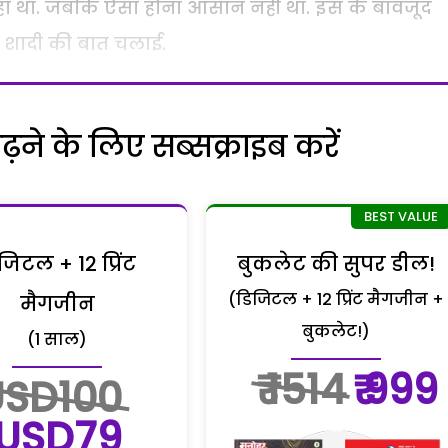
हा था. जबकि ऐसा होना आसान नहीं था. इस के बावजूद
से शादी की बात चलाई.
ने के लिए सब्सक्राइब करें
जिटल + 12 प्रिंट
बुकलेट की सुपर डील!
(डिजिटल + 12 प्रिंट मैगजीन +
मैगजीन
बुकलेट!)
(1 साल)
₹ 1514
₹ 999
USD100
USD79