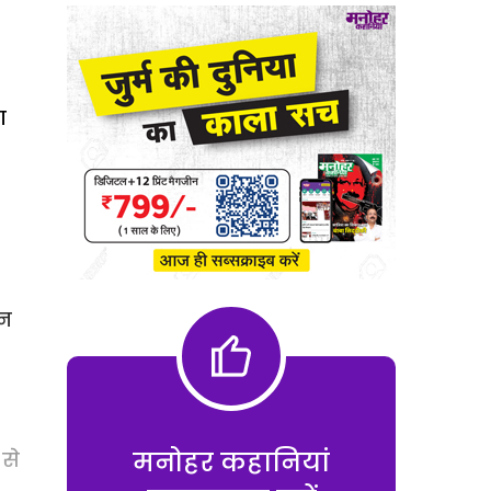
ा
उन
मनोहर कहानियां
से