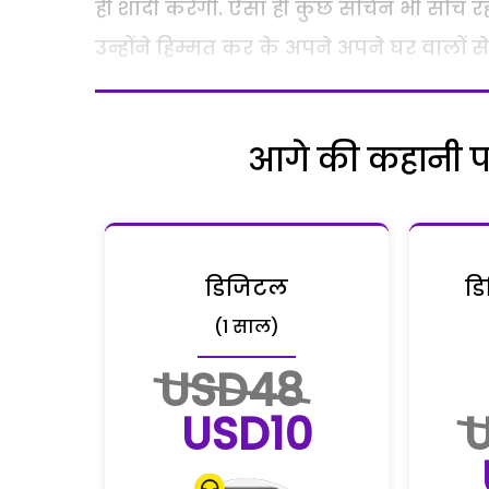
ही शादी करेगी. ऐसा ही कुछ सचिन भी सोच र
उन्होंने हिम्मत कर के अपने अपने घर वालों 
आगे की कहानी पढ़
डिजिटल
डि
(1 साल)
USD48
USD10