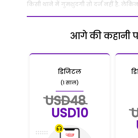
किसी थाने में गुमशुदगी तो दर्ज नहीं है. ले
आगे की कहानी पढ़
डिजिटल
डि
(1 साल)
USD48
USD10