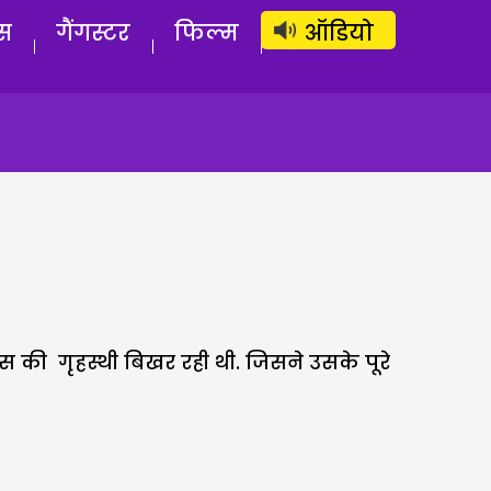
लॉग इन
सब्सक्राइब करें
स
गैंगस्टर
फिल्म
ऑडियो
की गृहस्थी बिखर रही थी. जिसने उसके पूरे