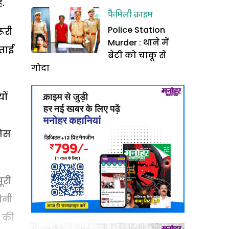
ै.
फैमिली क्राइम
Police Station
ूरी
Murder : थाने में
ताई
बेटी को चाकू से
गोदा
ों
जिस
ूरी
ोनी
स की