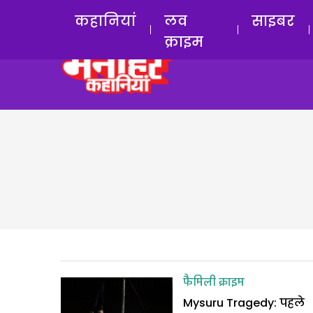
कहानियां
लव
साइबर
क्राइम
फैमिली क्राइम
Mysuru Tragedy: पहले