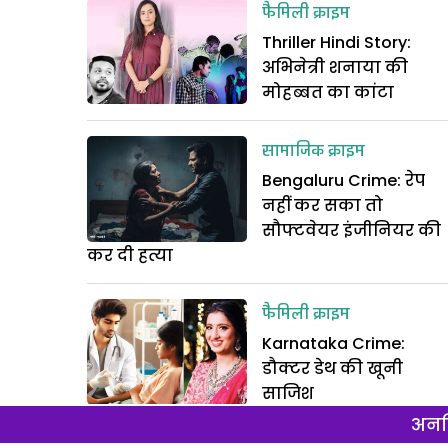
फैमिली क्राइम
Thriller Hindi Story:
अभिनेत्री शनाया की
मोहब्बत का कांटा
सामाजिक क्राइम
Bengaluru Crime: रेप
नहीं कर सका तो
सौफ्टवेयर इंजीनियर की
कर दी हत्या
फैमिली क्राइम
Karnataka Crime:
डौक्टर डेथ की खूनी
साजिश
अनल