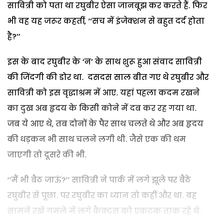
सावित्री को पता था रघुबीर ऐसा जानबूझ कर करते हैं. फिर
भी वह यह जरूर कहतीं, ‘‘सच में इंजेक्शन से बहुत दर्द होता
है?’’
इस के बाद रघुबीर के ‘न’ के साथ शुरू हुआ संवाद सावित्री
की जिंदगी की डोर था. दसदस साल बीत गए थे रघुबीर और
सावित्री को इस वृद्धाश्रम में आए. यहां पहला कदम रखने
का दुख अब हृदय के किसी कोने में दब कर रह गया था.
जब ये आए थे, तब दोनों के पैर साथ चलते थे और अब हृदय
की धड़कन भी साथ चलने लगी थी. जैसे एक की थम
जाएगी तो दूसरे की भी.
‘‘मैं भी बैठ जाऊं?’’ सावित्री ने पार्क में लगे झूले पर बैठे
रघुबीर से पूछा. पर रघुबीर का ध्यान तो कहीं और था. वह
सामने रखे गमले में लगे कैक्टस को एकटक ताक रहे थे.