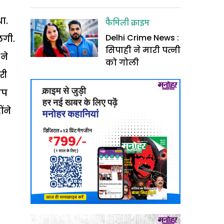
ा.
फैमिली क्राइम
Delhi Crime News :
लगी.
सिपाही ने मारी पत्नी
ने
को गोली
री
ाप
ंने