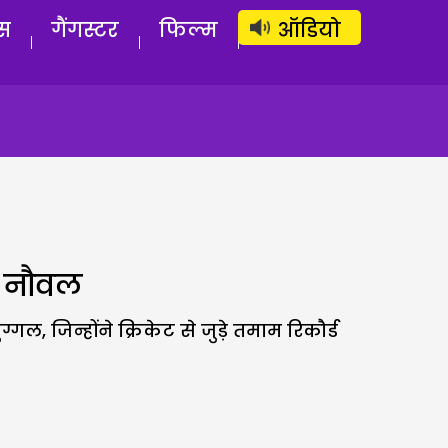
लॉग इन
सब्सक्राइब करें
स
गैंगस्टर
फिल्म
ऑडियो
री नौवल
ग्गल, जिन्होंने क्रिकेट से जुड़े तमाम रिकौर्ड