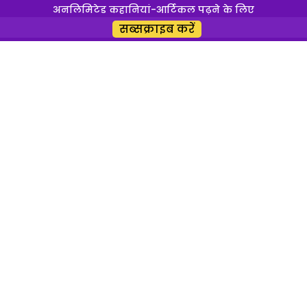
अनलिमिटेड कहानियां-आर्टिकल पढ़ने के लिए
Love Story: दिल लगाने का अपराध
सब्सक्राइब करें
लव क्राइम
Crime News: करवाचौथ पर मौत
का उपहार – प्यार में ये क्या कर
बैठा मंजीत
फैमिली क्राइम
Rajasthan News: वासना की भेंट
चढ़ा ससुर
फैमिली क्राइम
UP Crime News: ईंट से लगातार