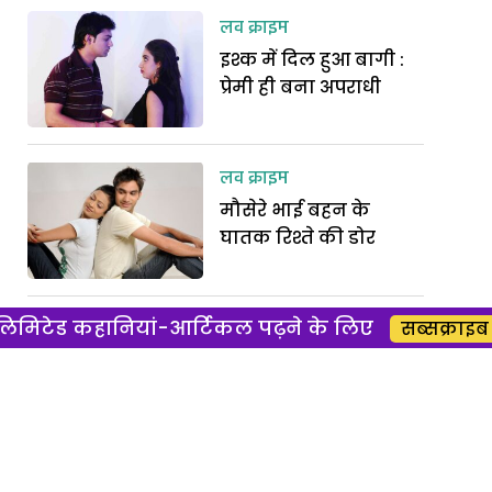
लव क्राइम
इश्क में दिल हुआ बागी :
प्रेमी ही बना अपराधी
लव क्राइम
मौसेरे भाई बहन के
घातक रिश्ते की डोर
िमिटेड कहानियां-आर्टिकल पढ़ने के लिए
लव क्राइम
सब्सक्राइब 
अपना कातिल ढूंढने वाली
औरत
लव क्राइम