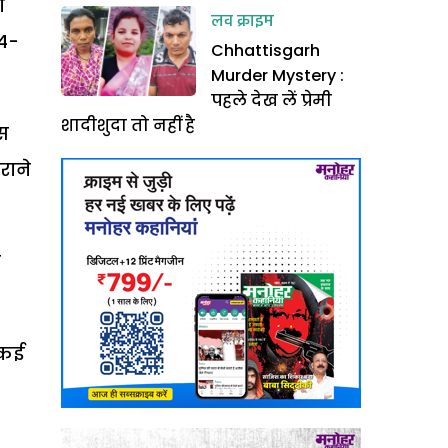
ं
लव क्राइम
24-
Chhattisgarh
Murder Mystery :
पहले देख लें प्रेमी
शादीशुदा तो नहीं है
इस
राने
े
 कई