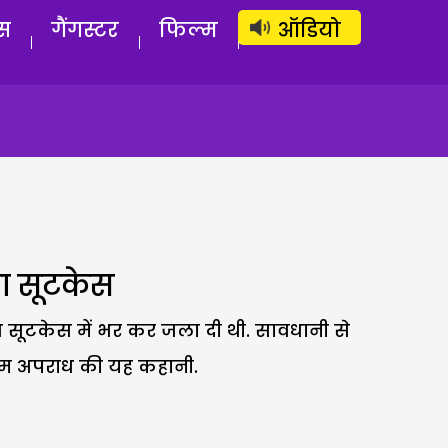
लॉग इन
सब्सक्राइब करें
स
गैंगस्टर
फिल्म
ऑडियो
ना सूटकेस
 सूटकेस में भर कर जला दी थी. सावधानी से
्रेम अपराध की यह कहानी.