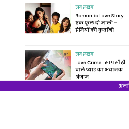
लव क्राइम
Romantic Love Story:
एक फूल दो माली –
प्रेमियों की कुर्बानी
लव क्राइम
Love Crime : सांप सीढ़ी
वाले प्यार का भयानक
अंजाम
अनल
लव क्राइम
Uttar Pradesh : नर्स का
दगाबाज प्रेमी