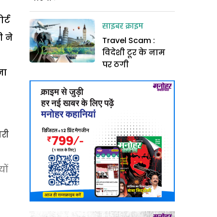
र्ट
साइबर क्राइम
 ने
Travel Scam :
विदेशी टूर के नाम
पर ठगी
ना
ारी
ों