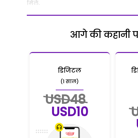
मिले.
आगे की कहानी पढ़
डिजिटल
डि
(1 साल)
USD48
USD10