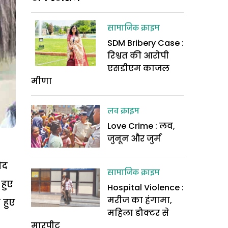
सामाजिक क्राइम
SDM Bribery Case :
रिश्वत की आरोपी
एसडीएम काजल
मीणा
लव क्राइम
Love Crime : लव,
जुनून और जुर्म
ोद
सामाजिक क्राइम
 हुए
Hospital Violence :
मरीज का हंगामा,
 हुए
महिला डौक्टर से
मारपीट