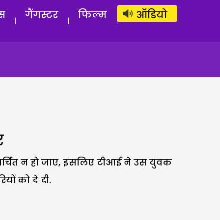
लॉग इन
सब्सक्राइब करें
स
गैंगस्टर
फिल्म
ऑडियो
र
ं चर्चित न हो जाए, इसलिए टीआई ने उस युवक
ों को दे दी.