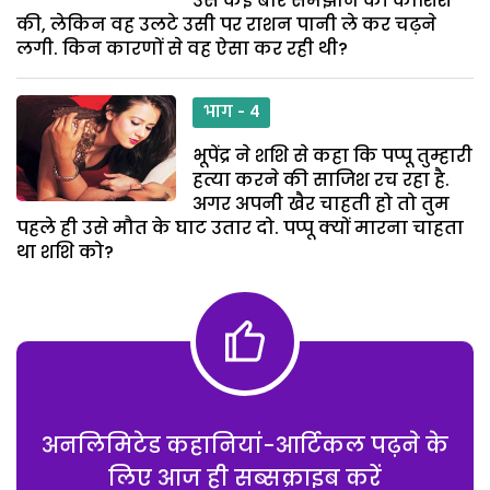
उसे कई बार समझाने की कोशिश
की, लेकिन वह उलटे उसी पर राशन पानी ले कर चढ़ने
लगी. किन कारणों से वह ऐसा कर रही थी?
भाग - 4
भूपेंद्र ने शशि से कहा कि पप्पू तुम्हारी
हत्या करने की साजिश रच रहा है.
अगर अपनी खैर चाहती हो तो तुम
पहले ही उसे मौत के घाट उतार दो. पप्पू क्यों मारना चाहता
था शशि को?
अनलिमिटेड कहानियां-आर्टिकल पढ़ने के
लिए आज ही सब्सक्राइब करें