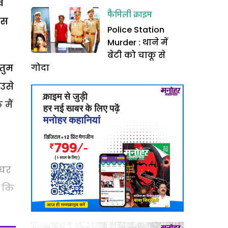
ख
फैमिली क्राइम
ास
Police Station
Murder : थाने में
बेटी को चाकू से
तुम
गोदा
 उसे
 मैं
 घर
ी कि