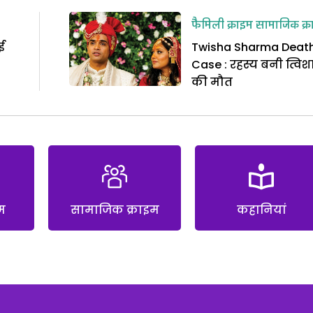
फैमिली क्राइम
सामाजिक क्र
ई
Twisha Sharma Deat
Case : रहस्य बनी त्विश
की मौत
म
सामाजिक क्राइम
कहानियां