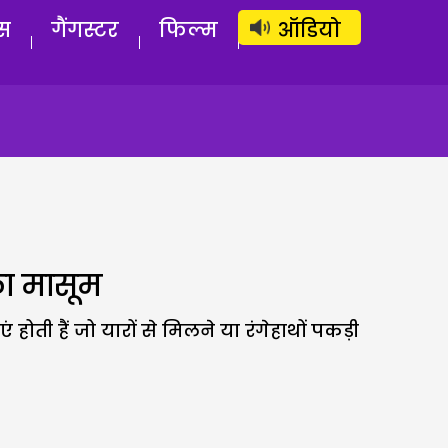
लॉग इन
सब्सक्राइब करें
स
गैंगस्टर
फिल्म
ऑडियो
ला मासूम
ोती हैं जो यारों से मिलने या रंगेहाथों पकड़ी