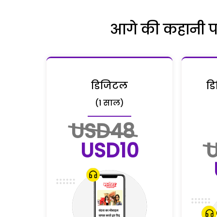
आगे की कहानी पढ़
डिजिटल
डि
(1 साल)
USD48
USD10