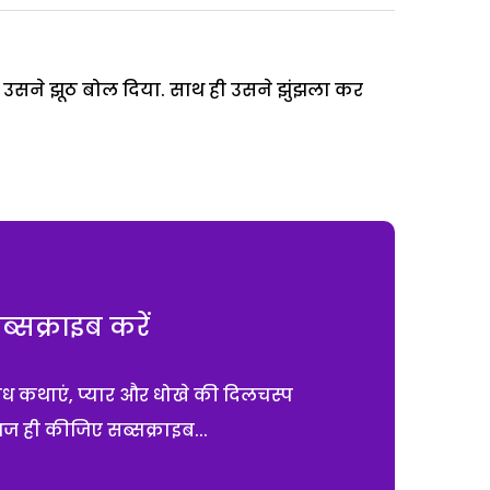
तो उसने झूठ बोल दिया. साथ ही उसने झुंझला कर
सक्राइब करें
ाध कथाएं, प्यार और धोखे की दिलचस्प
आज ही कीजिए सब्सक्राइब...