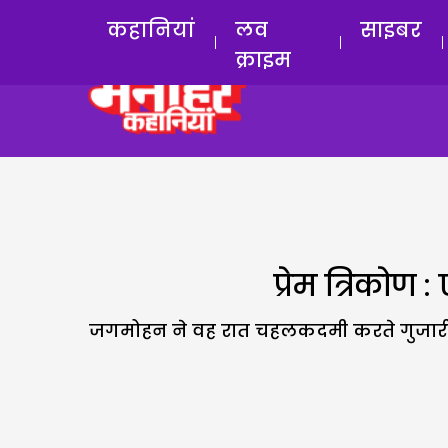
कहानियां
लव
साइबर
क्राइम
प्रेम त्रिकोण
जगमोहन ने वह रात चहलकदमी करते गुजारी. सवे