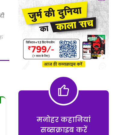
दी
वक
मनोहर कहानियां
सब्सक्राइब करें