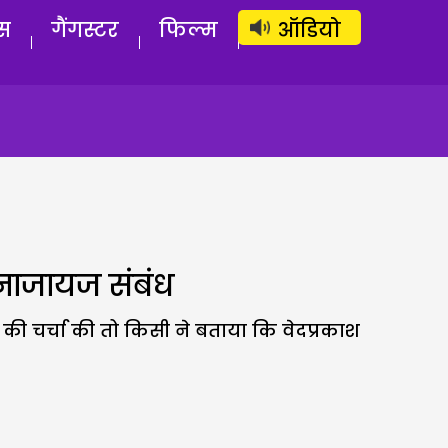
लॉग इन
सब्सक्राइब करें
स
गैंगस्टर
फिल्म
ऑडियो
े नाजायज संबंध
 की चर्चा की तो किसी ने बताया कि वेदप्रकाश