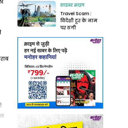
ली
साइबर क्राइम
Travel Scam :
विदेशी टूर के नाम
पर ठगी
ी
खराब
ी
ीन