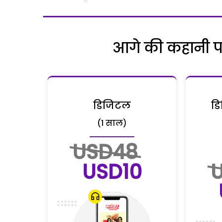
आगे की कहानी पढ़
डिजिटल
डि
(1 साल)
USD48
USD10