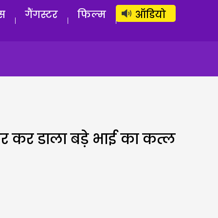
लॉग इन
सब्सक्राइब करें
स
गैंगस्टर
फिल्म
ऑडियो
िर कर डाला बड़े भाई का कत्ल