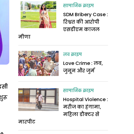
सामाजिक क्राइम
SDM Bribery Case :
रिश्वत की आरोपी
एसडीएम काजल
मीणा
लव क्राइम
Love Crime : लव,
जुनून और जुर्म
इसी
सामाजिक क्राइम
ुरू
Hospital Violence :
मरीज का हंगामा,
महिला डौक्टर से
मारपीट