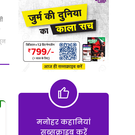
भी
ी
खून
मनोहर कहानियां
सब्सक्राइब करें