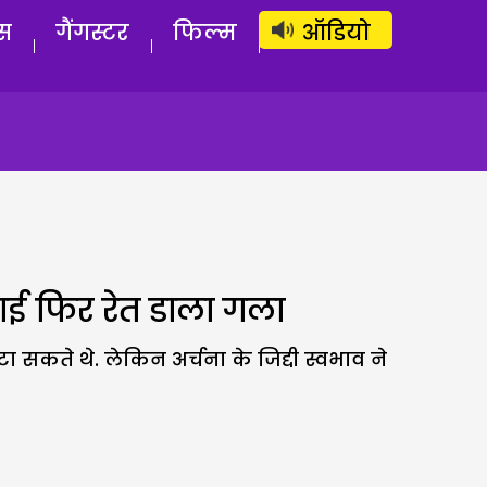
लॉग इन
सब्सक्राइब करें
स
गैंगस्टर
फिल्म
ऑडियो
लाई फिर रेत डाला गला
 सकते थे. लेकिन अर्चना के जिद्दी स्वभाव ने