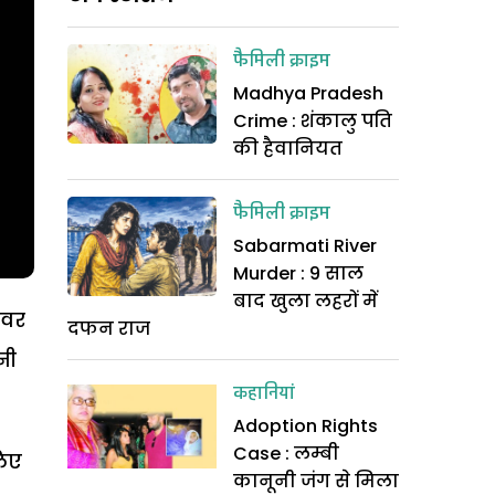
फैमिली क्राइम
Madhya Pradesh
Crime : शंकालु पति
की हैवानियत
फैमिली क्राइम
Sabarmati River
Murder : 9 साल
बाद खुला लहरों में
रवर
दफन राज
नी
कहानियां
Adoption Rights
Case : लम्बी
लिए
कानूनी जंग से मिला