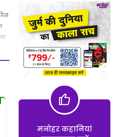
ह
 जिस
न
ला
मनोहर कहानियां