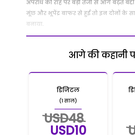
अपराध की राह पर बड़ी तेजी से आगे बढ़ते बद्द
मूंछ और भूपेंद्र बाफर से हुई तो इन दोनों 
बनाया.
आगे की कहानी पढ़
डिजिटल
डि
(1 साल)
USD48
USD10