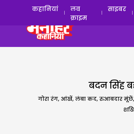
कहानियां
लव
साइबर
क्राइम
बदन सिंह बद्
गोरा रंग, आंखें, लंबा कद, रुआबदार मूंछे
शख्