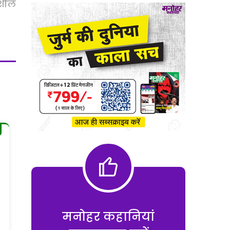
ुशील
मनोहर कहानियां