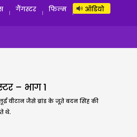
लॉग इन
सब्सक्राइब करें
स
गैंगस्टर
फिल्म
ऑडियो
गस्टर – भाग 1
ूई वीटान जैसे ब्रांड के जूते बदन सिंह की
 थे.