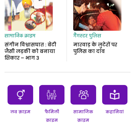
सामाजिक क्राइम
गैंगस्टर
पुलिस
संगीन विश्वासघात : बेटी
मारवाड़ के लुटेरों पर
जैसी लड़की को बनाया
पुलिस का दांव
शिकार – भाग 3
लव क्राइम
फैमिली
सामाजिक
कहानियां
क्राइम
क्राइम