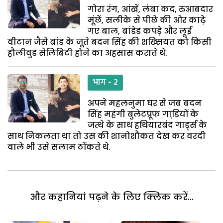
गोरा रंग, आंखें, लंबा कद, रुआबदार
मूंछें, सलीके से पीछे की ओर काढ़े
गए बाल, ब्रांडेड कपड़े और लूई
वीटान जैसे ब्रांड के जूते बदन सिंह की शख्सियत को किसी
हौलीवुड सेलिब्रिटी होने का अहसास कराते थे.
भाग - 2
अपने महलनुमा घर से जब बदन
सिंह महंगी बुलेटप्रूफ गाडि़यों के
जत्थे के साथ हथियारबंद गार्ड्स के
साथ निकलता था तो उस की शानोशौकत देख कर वरदी
वाले भी उसे सलाम ठोंकते थे.
और कहानियां पढ़ने के लिए क्लिक करें...