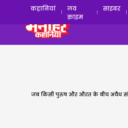
कहानियां
लव
साइबर
क्राइम
जब किसी पुरुष और औरत के बीच अवैध संबंध ब