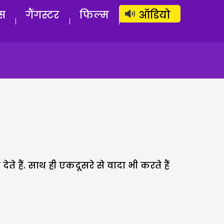
लॉग इन
सब्सक्राइब करें
स
गैंगस्टर
फिल्म
ऑडियो
े हैं. साथ ही एकदूसरे से वादा भी करते हैं