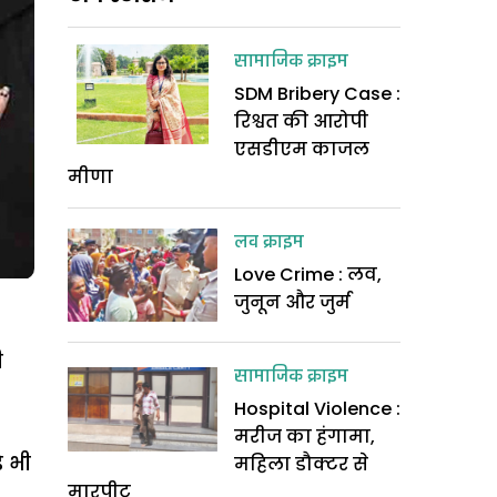
सामाजिक क्राइम
SDM Bribery Case :
रिश्वत की आरोपी
एसडीएम काजल
मीणा
लव क्राइम
Love Crime : लव,
जुनून और जुर्म
ी
सामाजिक क्राइम
Hospital Violence :
मरीज का हंगामा,
 भी
महिला डौक्टर से
मारपीट