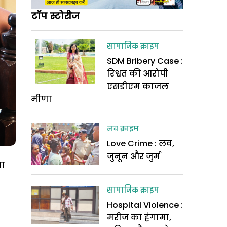
टॉप स्टोरीज
सामाजिक क्राइम
SDM Bribery Case :
रिश्वत की आरोपी
एसडीएम काजल
मीणा
लव क्राइम
Love Crime : लव,
जुनून और जुर्म
ा
सामाजिक क्राइम
Hospital Violence :
मरीज का हंगामा,