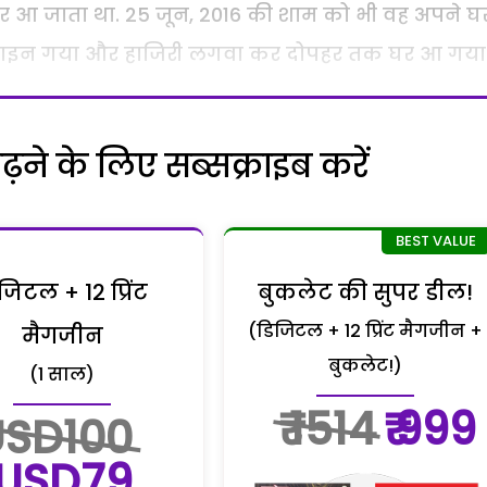
र आ जाता था. 25 जून, 2016 की शाम को भी वह अपने घ
लाइन गया और हाजिरी लगवा कर दोपहर तक घर आ गया
ने के लिए सब्सक्राइब करें
जिटल + 12 प्रिंट
बुकलेट की सुपर डील!
(डिजिटल + 12 प्रिंट मैगजीन +
मैगजीन
बुकलेट!)
(1 साल)
₹ 1514
₹ 999
USD100
USD79