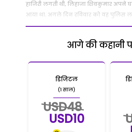
हाजिरी लगती थी, लिहाजा शिवकुमार अपने घ
आया था. अगले दिन रविवार को वह पुलिस 
आगे की कहानी पढ़
डिजिटल
डि
(1 साल)
USD48
USD10