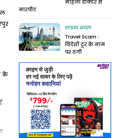
महिला डौक्टर से
मारपीट
ाल
रपुर
साइबर क्राइम
Travel Scam :
विदेशी टूर के नाम
पर ठगी
े के
ई
वल