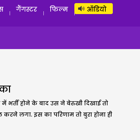
लॉग इन
सब्सक्राइब करें
स
गैंगस्टर
फिल्म
ऑडियो
िका
 भर्ती होने के बाद उस ने बेरुखी दिखाई तो
ल करने लगा. इस का परिणाम तो बुरा होना ही