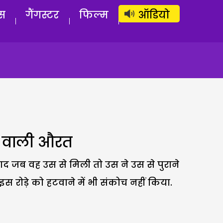
लॉग इन
सब्सक्राइब करें
स
गैंगस्टर
फिल्म
ऑडियो
े वाली औरत
बाद जब वह उस से मिली तो उस ने उस से पुराने
 रोड़े को हटवाने में भी संकोच नहीं किया.