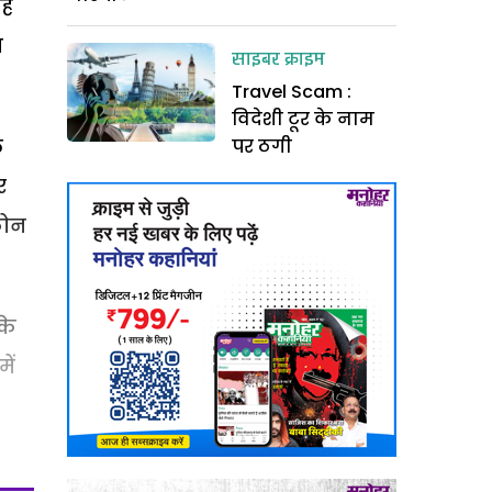
वह
ा
साइबर क्राइम
Travel Scam :
विदेशी टूर के नाम
ल
पर ठगी
र
फोन
के
ें