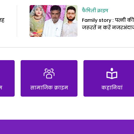
फैमिली क्राइम
जह
Family story : पत्नी की
जरूरतें न करें नजरअंदा
म
सामाजिक क्राइम
कहानियां