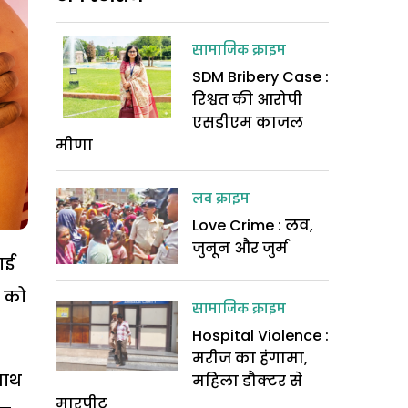
सामाजिक क्राइम
SDM Bribery Case :
रिश्वत की आरोपी
एसडीएम काजल
मीणा
लव क्राइम
Love Crime : लव,
जुनून और जुर्म
ाई
े को
सामाजिक क्राइम
Hospital Violence :
मरीज का हंगामा,
साथ
महिला डौक्टर से
मारपीट