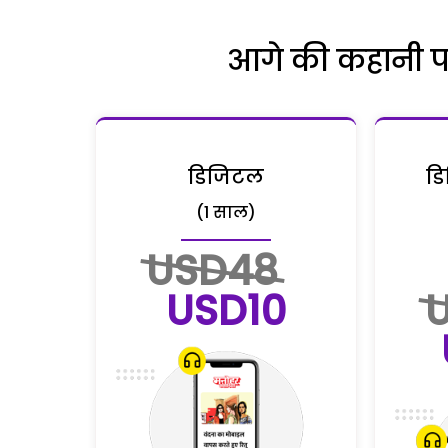
आगे की कहानी पढ़
डिजिटल
डि
(1 साल)
USD48
USD10