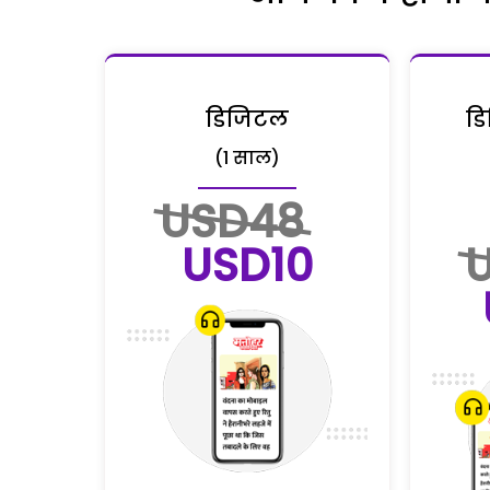
डिजिटल
डि
(1 साल)
USD48
USD10