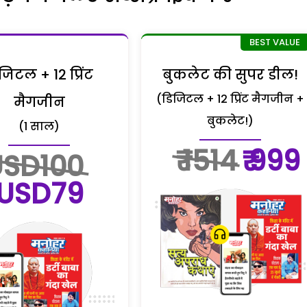
जिटल + 12 प्रिंट
बुकलेट की सुपर डील!
(डिजिटल + 12 प्रिंट मैगजीन +
मैगजीन
बुकलेट!)
(1 साल)
₹ 1514
₹ 999
USD100
USD79