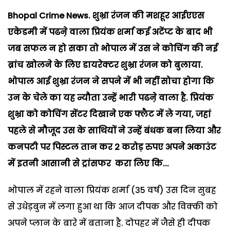
Bhopal Crime News. शुभ्रा
रंजन
की
मशहूर
आईएएस
एकेडमी
में
पढऩे
वाला
प्रियंक
शर्मा
कई
अटेंप्ट
के
बाद
भी
जब
सफल
न
हो
सका
तो
भोपाल
में
उस
ने
कोचिंग
की
नई
ब्रांच
खोलने
के
लिए
डायरेक्टर
शुभ्रा
रंजन
को
बुलाया
.
भोपाल
आई
शुभ्रा
रंजन
ने
सपने
में
भी
नहीं
सोचा
होगा
कि
उन
के
चेले
का
यह
न्यौता
उन्हें
भारी
पढऩे
वाला
है
.
प्रियंक
शुभ्रा
को
कोचिंग
सेंटर
दिखाने
एक
फ्लैट
में
ले
गया
,
जहां
पहले
से
मौजूद
उस
के
साथियों
ने
उन्हें
बंधक
बना
लिया
और
कनपटी
पर
पिस्टल
तान
कर
2
करोड़
रुपए
अपने
अकाउंट
में
इतनी
आसानी
से
ट्रांसफर
करा
लिए
कि
...
भोपाल में रहने वाला प्रियंक शर्मा (35 वर्ष) उस दिन सुबह
से उधेड़बुन में लगा हुआ था कि आज दीपक और विक्की को
अपने प्लान के बारे में बताना है. दोपहर में जैसे ही दीपक