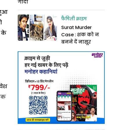
गोदा
हुआ
फैमिली क्राइम
ो
Surat Murder
 के
Case : शक को न
बनने दें नासूर
वेश
तीक