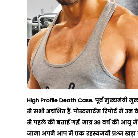
High Profile Death Case. पूर्व
मुख्यमंत्री
मु
से
सभी
अचंभित
हैं
.
पोस्टमार्टम
रिपोर्ट
में
उन
क
से
पहले
की
बताई
गईं
.
मात्र
38
वर्ष
की
आयु
में
जाना
अपने
आप
में
एक
रहस्यमयी
प्रश्न
खड़ा