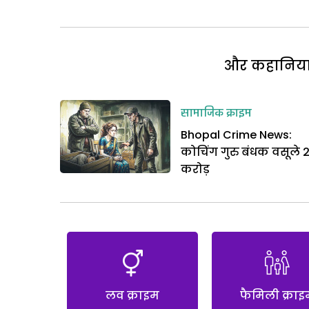
और कहानियां 
सामाजिक क्राइम
Bhopal Crime News:
कोचिंग गुरु बंधक वसूले 
करोड़
लव क्राइम
फैमिली क्राइ