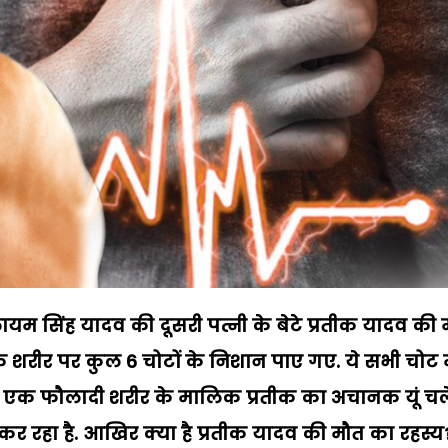
लायम
सिंह
यादव
की
दूसरी
पत्नी
के
बेटे
प्रतीक
यादव
की
े
शरीर
पर
कुल
6
चोटों
के
निशान
पाए
गए
.
ये
सभी
चोट
एक
फौलादी
शरीर
के
मालिक
प्रतीक
का
अचानक
यूं
चल
कर
रहा
है
.
आखिर
क्या
है
प्रतीक
यादव
की
मौत
का
रहस्य