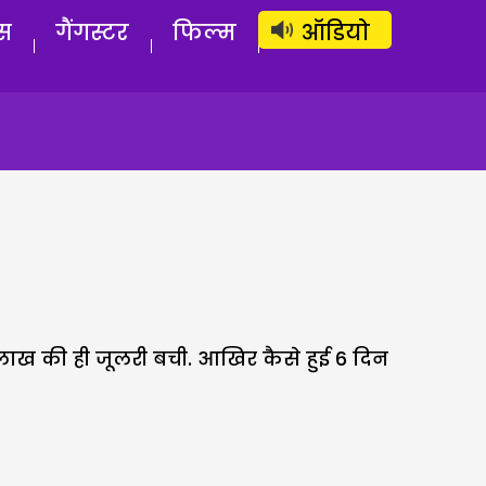
लॉग इन
सब्सक्राइब करें
स
गैंगस्टर
फिल्म
ऑडियो
 6 लाख की ही जूलरी बची. आखिर कैसे हुई 6 दिन