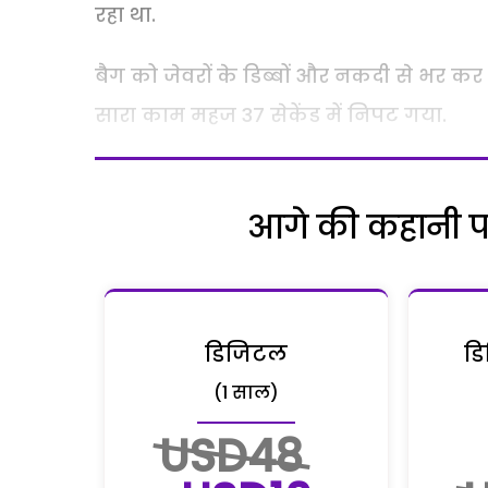
रहा था.
बैग को जेवरों के डिब्बों और नकदी से भर कर
सारा काम महज 37 सेकेंड में निपट गया.
आगे की कहानी पढ़
डिजिटल
डि
(1 साल)
USD48