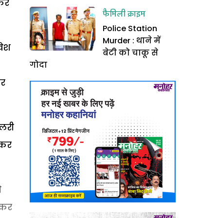
फिर
फैमिली क्राइम
Police Station
Murder : थाने में
वेश
बेटी को चाकू से
गोदा
दर
ूलरी
 कर
े
 कर