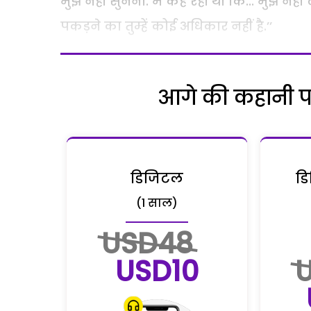
मुझे नहीं सुनना. मैं कह रही थी कि... मुझे नह
पकड़ने का तुम्हें कोई अधिकार नहीं है.’’
आगे की कहानी पढ़
डिजिटल
डि
(1 साल)
USD48
USD10