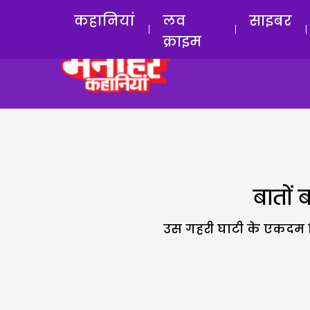
कहानियां
लव
साइबर
क्राइम
बातों 
उस गहरी घाटी के एकदम क