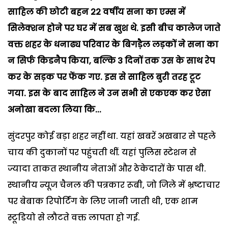
साहिल
की
छोटी
बहन
22
वर्षीय
सना
का
एम्स
में
सिलेक्शन
होने
पर
घर
में
सब
खुश
थे
.
इसी
बीच
कालेज
जाते
वक्त
शहर
के
धनाढ्य
परिवार
के
बिगड़ैल
लड़कों
ने
सना
का
न
सिर्फ
किडनैप
किया
,
बल्कि
3
दिनों
तक
उस
के
साथ
रेप
कर
के
सड़क
पर
फेंक
गए
.
इस
से
साहिल
बुरी
तरह
टूट
गया
.
इस
के
बाद
साहिल
ने
उन
सभी
से
एकएक
कर
ऐसा
अनोखा
बदला
लिया
कि
...
सुंदरपुर कोई बड़ा शहर नहीं था. यहां खबरें अखबार से पहले
चाय की दुकानों पर पहुंचती थीं. यहां पुलिस स्टेशन से
ज्यादा ताकत स्थानीय नेताओं और ठेकेदारों के पास थी.
स्थानीय न्यूज चैनल की पत्रकार रूबी, जो जिले में भ्रष्टाचार
पर बेबाक रिपोर्टिंग के लिए जानी जाती थी, एक शाम
स्टूडियो से लौटते वक्त लापता हो गई.