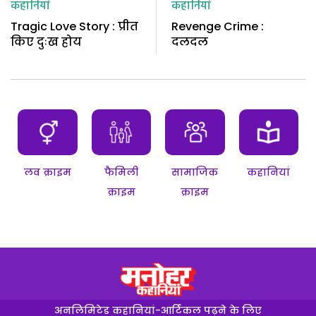
कहानियां
कहानियां
Tragic Love Story : प्रीत
Revenge Crime :
किए दुःख होय
दलदल
लव क्राइम
फैमिली
सामाजिक
कहानियां
क्राइम
क्राइम
अनलिमिटेड कहानियां-आर्टिकल पढ़ने के लिए