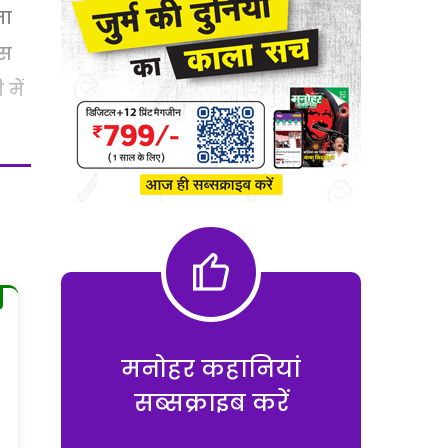
ता
ास
में
मनोहर कहानियां
सब्सक्राइब करें