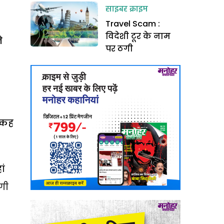
साइबर क्राइम
Travel Scam :
विदेशी टूर के नाम
े
पर ठगी
त कह
ां
गी