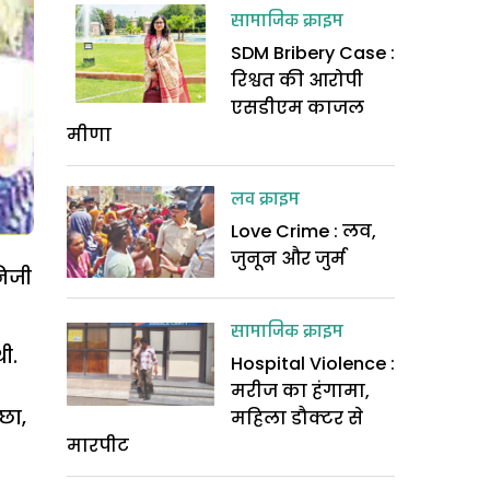
सामाजिक क्राइम
SDM Bribery Case :
रिश्वत की आरोपी
एसडीएम काजल
मीणा
लव क्राइम
Love Crime : लव,
जुनून और जुर्म
निजी
सामाजिक क्राइम
ी.
Hospital Violence :
मरीज का हंगामा,
छा,
महिला डौक्टर से
मारपीट