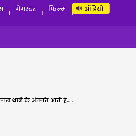
लॉग इन
सब्सक्राइब करें
स
गैंगस्टर
फिल्म
ऑडियो
ा थाने के अंतर्गत आती है…..