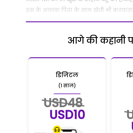
इस के अलावा पिता के साथ खेती भी करवाता
आगे की कहानी पढ़
डिजिटल
डि
(1 साल)
USD48
USD10