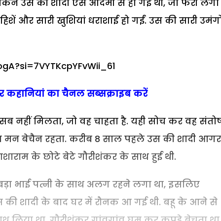
लेकिन उस की शादी ऐसे आदमी से हो गई थी, जो फेरी लग
हिशें और सारी खुशियां धराशाई हो गईं. उस की सारी उमंगो
ogA?si=7VYTKcpYFvWii_61
 कहानियां का चैनल सब्सक्राइब करें
सब नहीं मिलता, जो वह चाहता है. यही सोच कर वह संतो
मन बेचैन रहता. करीब 8 साल पहले उस की शादी आगर
आशाराम के छोटे बेटे गौरीशंकर के साथ हुई थी.
द बड़ा भाई पत्नी के साथ अलग रहने लगा था, इसलिए
स की शादी के बाद घर में रौनक आ गई थी. बहू के आने से
ंहाथ लिया था. गौरीशंकर गांवगांव घूम कर कपड़े बेचता था