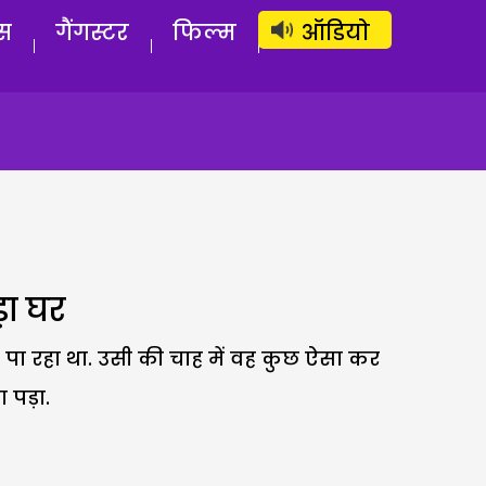
लॉग इन
सब्सक्राइब करें
स
गैंगस्टर
फिल्म
ऑडियो
ड़ा घर
 पा रहा था. उसी की चाह में वह कुछ ऐसा कर
 पड़ा.