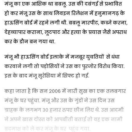
मंजू का एक आशिक था बबलू. उस की दबंगई से प्रभावित
हो कर मंजू उस के साथ लिवइन रिलेशन में हनुमानगढ़ के
हाऊसिंग बोर्ड में रहने लगी थी. बबलू मारपीट, कब्जे करना,
देहव्यापार कराना, लूटपाट और हत्या के प्रयास जैसे अपराध
कर के डौन बन गया था.
मंजू भी हाऊसिंग बोर्ड इलाके में मजबूर युवतियों से धंधा
करवाने लगी तो पड़ोसियों ने उस का पुरजोर विरोध किया.
इस के बाद मंजू सुरेशिया में शिफ्ट हो गई.
कहा जाता है कि सन 2006 में नारी सुख का एक तलबगार
मंजू के घर पहुंचा. मंजू और उस के गुंडों ने उस दिन उस
ग्राहक के लगभग 30 हजार रुपए छीन लिए थे. उस आदमी
ने अपने खास दोस्त को आपबीती बताई तो वह एक नामी
बदमाश को ले कर मंजू के घर पहुंच गया.