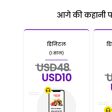
आगे की कहानी पढ़
डिजिटल
डि
(1 साल)
USD48
USD10