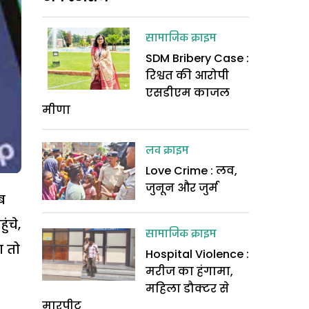
सामाजिक क्राइम
SDM Bribery Case :
रिश्वत की आरोपी
एसडीएम काजल
मीणा
लव क्राइम
Love Crime : लव,
जुनून और जुर्म
ब
ंचे,
सामाजिक क्राइम
ा तो
Hospital Violence :
मरीज का हंगामा,
महिला डौक्टर से
मारपीट